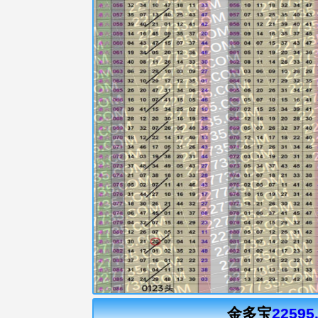
金多宝
22595