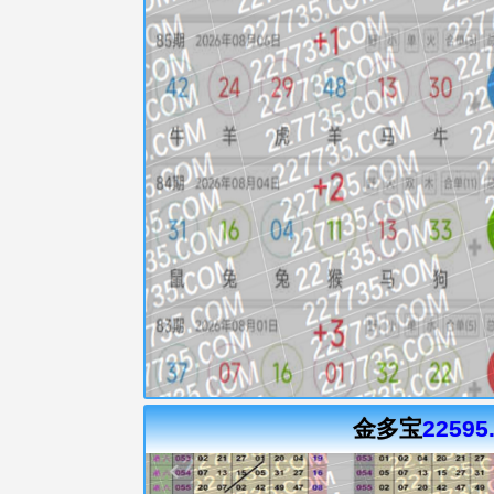
金多宝
22595