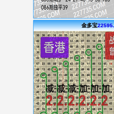
金多宝
22595