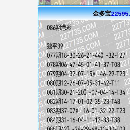
金多宝
22595