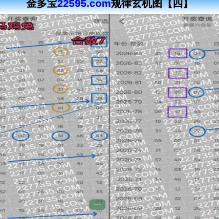
金多宝
22595.com
规律玄机图【四】