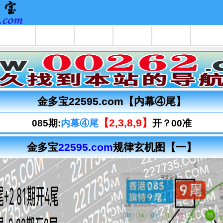
金多宝22595.com【内幕④尾】
【2,3,8,9】
085期:
内幕④尾
开？00准
金多宝
22595.com
规律玄机图【一】