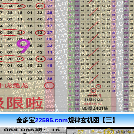
金多宝
22595.com
规律玄机图【三】