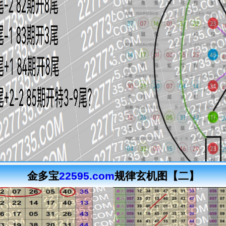
金多宝
22595.com
规律玄机图【二】