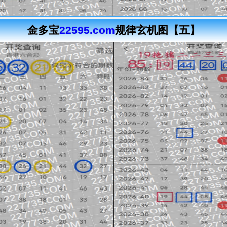
金多宝
22595.com
规律玄机图【五】