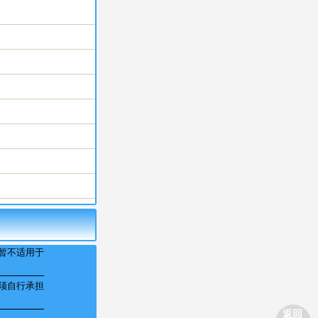
暂不适用于
须自行承担
返回