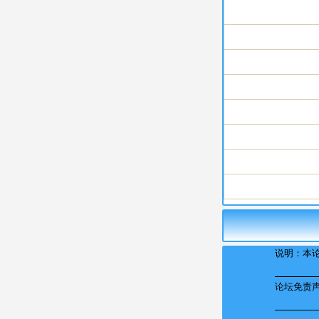
说明：本
论坛免责