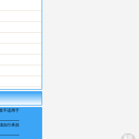
暂不适用于
须自行承担
返回