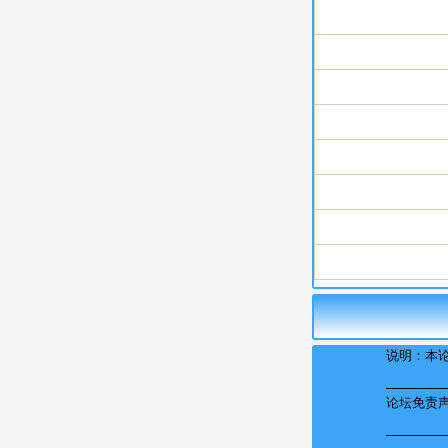
说明：本
论坛免责