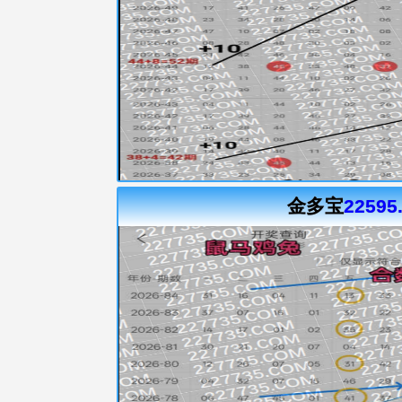
金多宝
22595