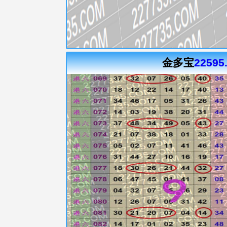
金多宝
22595