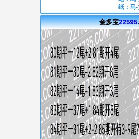
纸：马-
金多宝
22595