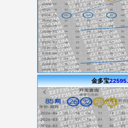
金多宝
22595