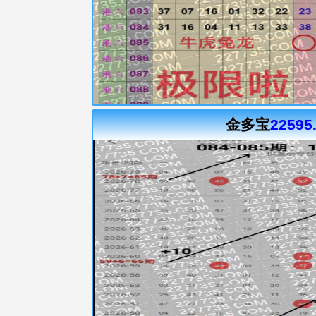
金多宝
22595