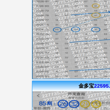
金多宝
22595