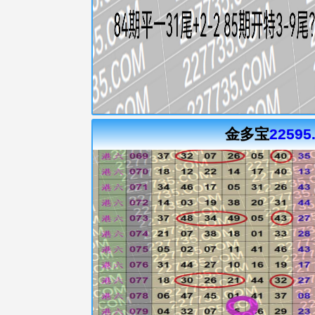
金多宝
22595