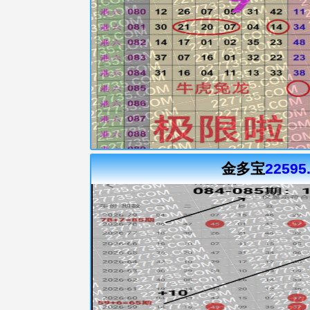
金多宝
22595