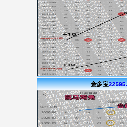
金多宝
22595