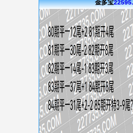
金多宝
22595