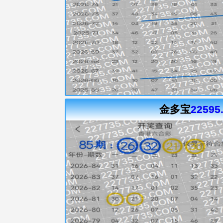
金多宝
22595