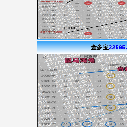
金多宝
22595