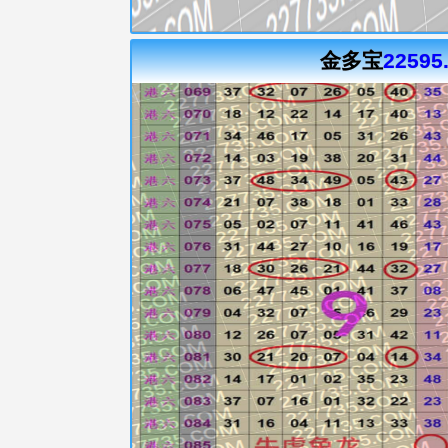
金多宝
22595