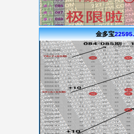
金多宝
22595