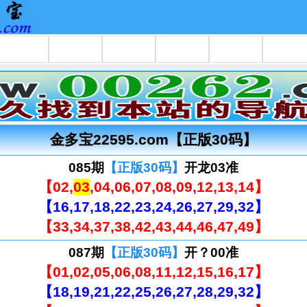
金多宝22595.com【正版30码】
085期
【正版30码】
开龙03准
【02,
03
,04,06,07,08,09,12,13,14】
【16,17,18,22,23,24,26,27,29,32】
【33,34,37,38,42,43,44,46,47,49】
087期
【正版30码】
开？00准
【01,02,05,06,08,11,12,15,16,17】
【18,19,21,22,25,26,27,28,29,32】