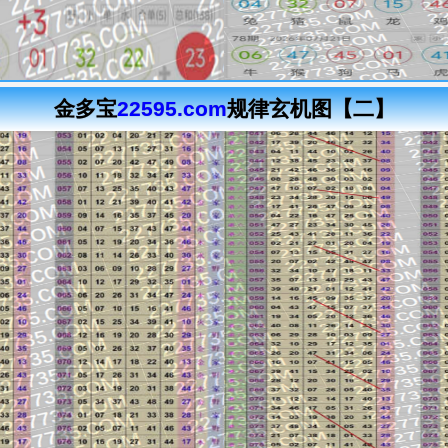
金多宝
22595.com
规律玄机图【二】