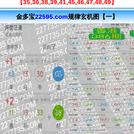
【35,36,38,39,41,45,46,47,48,49】
金多宝
22595.com
规律玄机图【一】