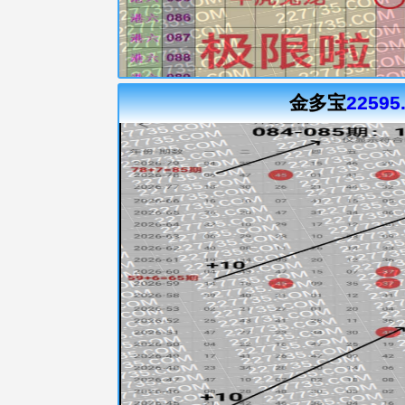
金多宝
22595