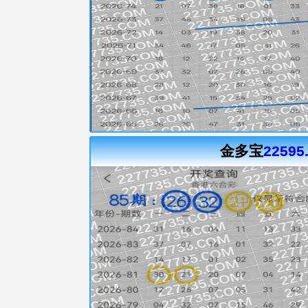
金多宝
22595