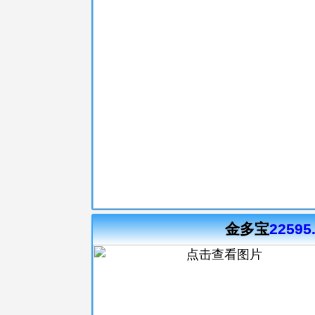
金多宝
22595