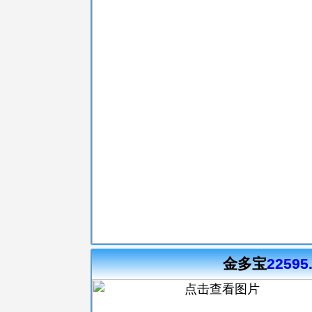
金多宝
22595