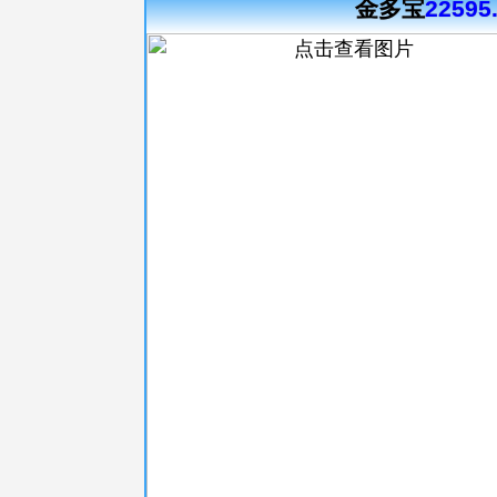
金多宝
22595