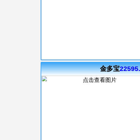
金多宝
22595