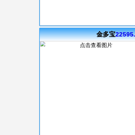
金多宝
22595