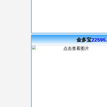
金多宝
22595