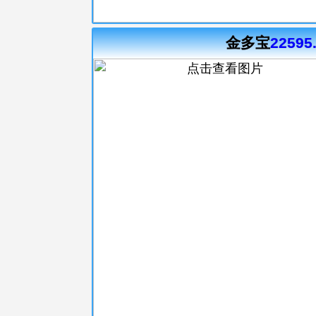
金多宝
22595