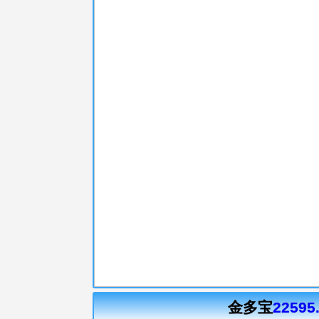
金多宝
22595