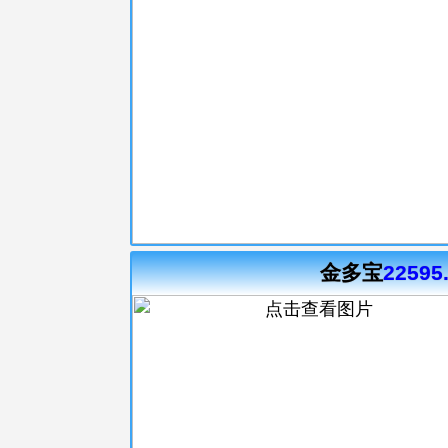
金多宝
22595