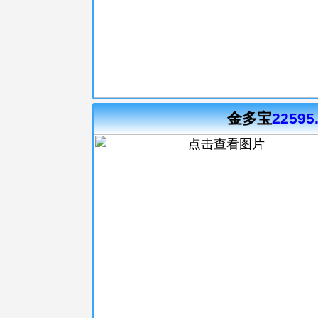
金多宝
22595