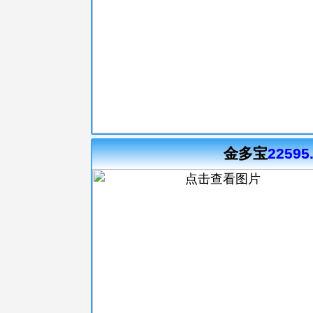
金多宝
22595