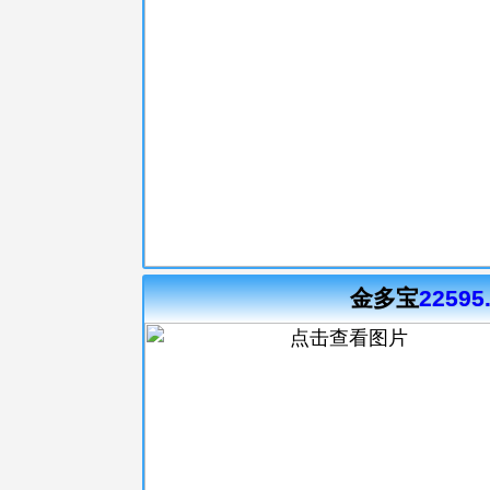
金多宝
22595