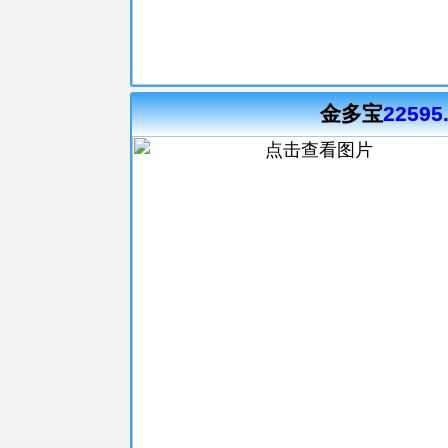
金多宝
22595