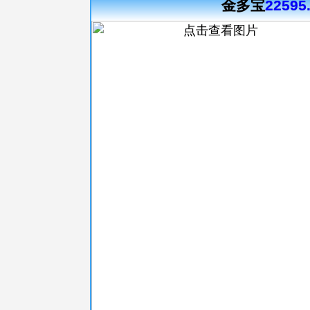
金多宝
22595