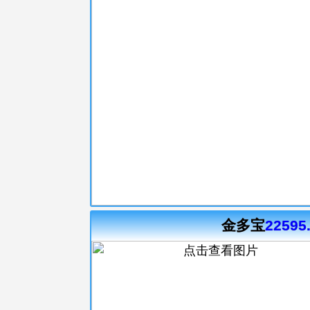
金多宝
22595