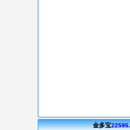
金多宝
22595