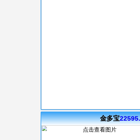
金多宝
22595