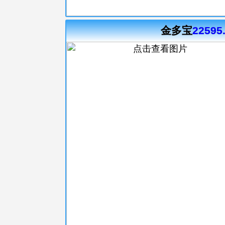
金多宝
22595