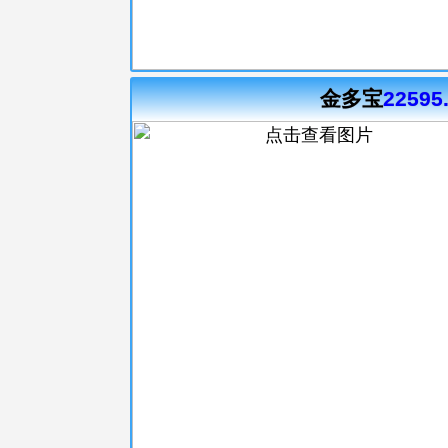
金多宝
22595