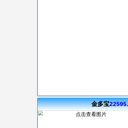
金多宝
22595