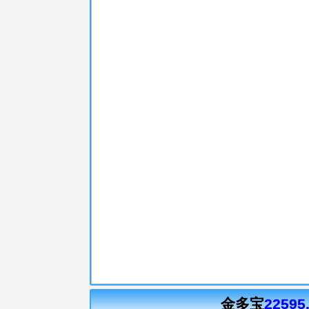
金多宝
22595