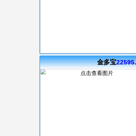
金多宝
22595