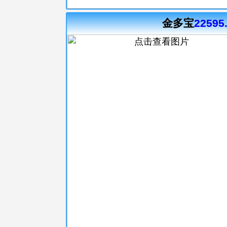
金多宝
22595