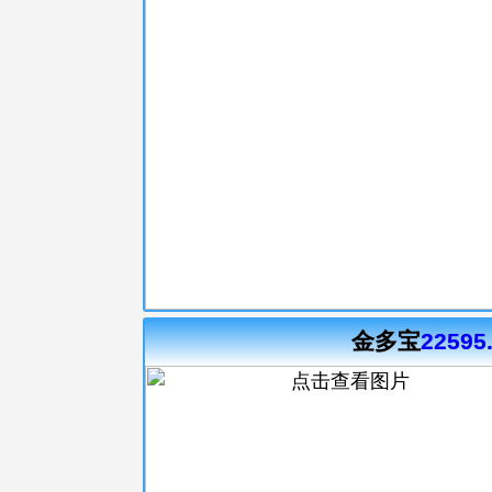
金多宝
22595