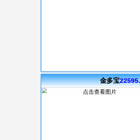
金多宝
22595