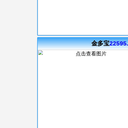
金多宝
22595