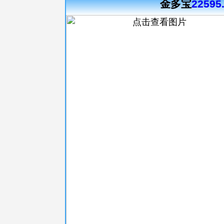
金多宝
22595