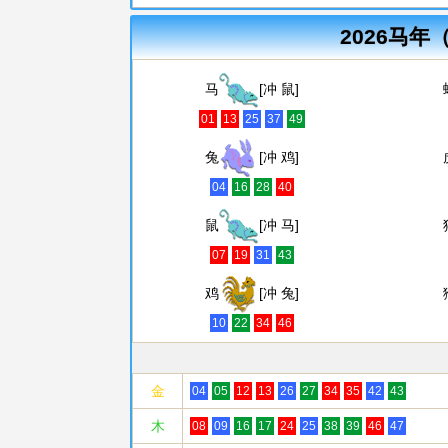
2026马