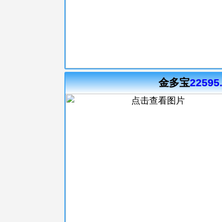
金多宝
22595