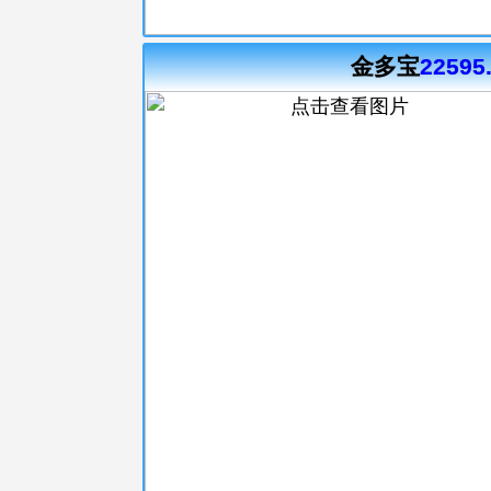
金多宝
22595