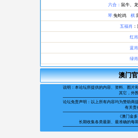
澳门官
说明：本论坛所提供的内容、资料、图片
其它，外
论坛免责声明：以上所有内容均为赞助商
有关责
《澳门金多宝
长期收集各类最新、最准确的每