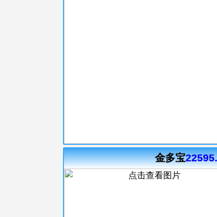
金多宝
22595