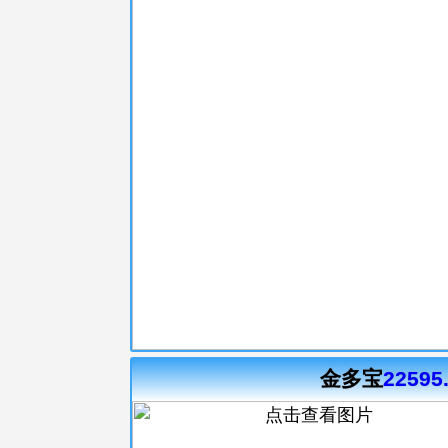
金多宝
22595