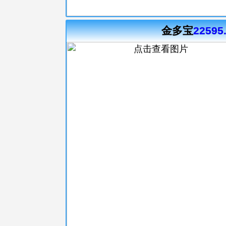
金多宝
22595