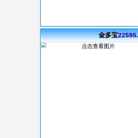
金多宝
22595