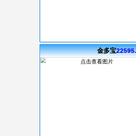
金多宝
22595