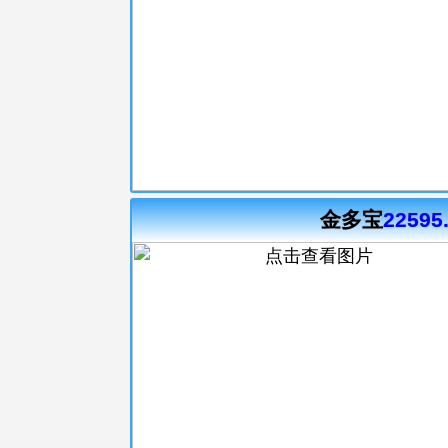
金多宝
22595