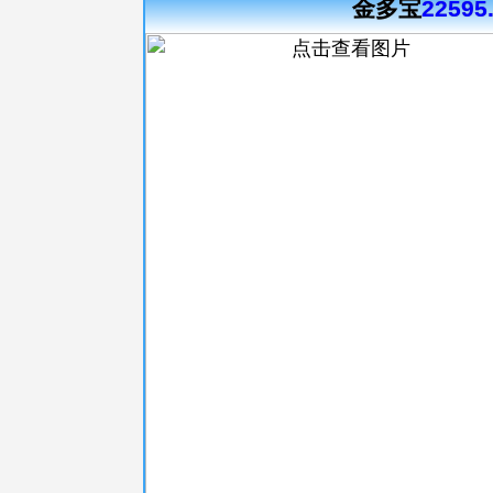
金多宝
22595