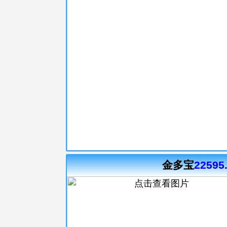
金多宝
22595