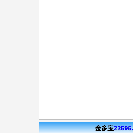
金多宝
22595