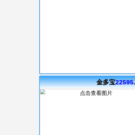
金多宝
22595