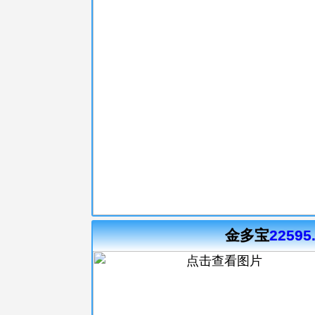
金多宝
22595