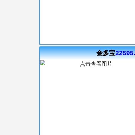
金多宝
22595