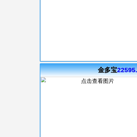
金多宝
22595