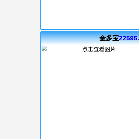
金多宝
22595