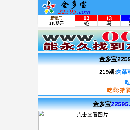
金多宝225
219期:
肉菜
吃
吃菜:猪
金多宝
22595