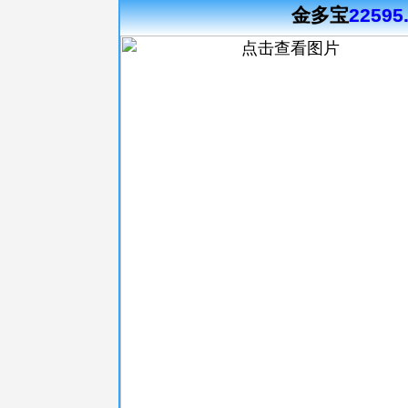
金多宝
22595