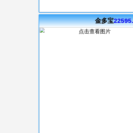
金多宝
22595