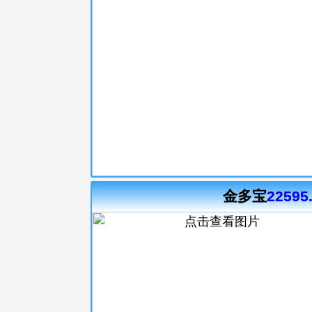
金多宝
22595