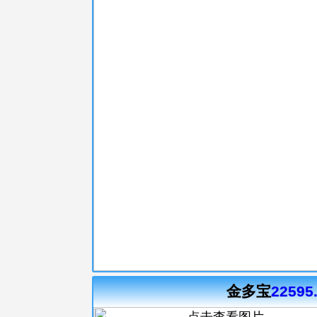
金多宝
22595