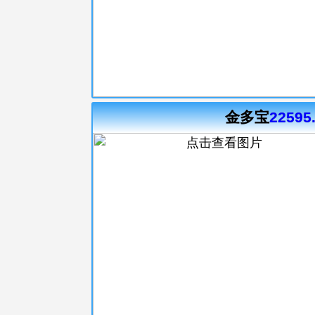
金多宝
22595