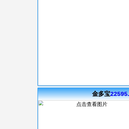
金多宝
22595