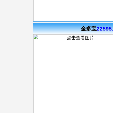
金多宝
22595