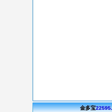
金多宝
22595