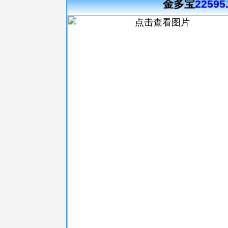
金多宝
22595