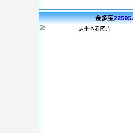
金多宝
22595