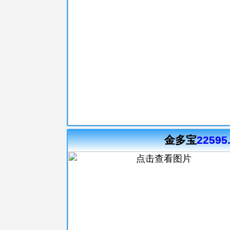
金多宝
22595