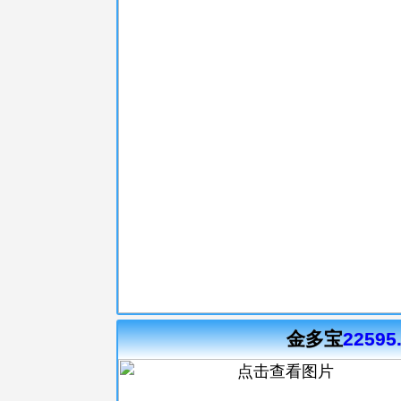
金多宝
22595