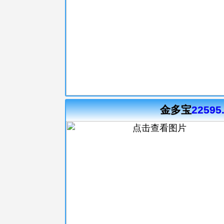
金多宝
22595